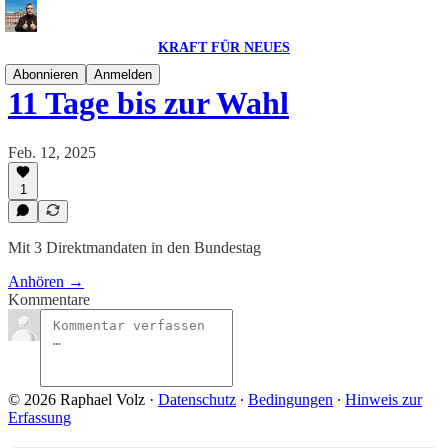
KRAFT FÜR NEUES
Abonnieren
Anmelden
11 Tage bis zur Wahl
Feb. 12, 2025
1
Mit 3 Direktmandaten in den Bundestag
Anhören →
Kommentare
© 2026 Raphael Volz
·
Datenschutz
∙
Bedingungen
∙
Hinweis zur
Erfassung