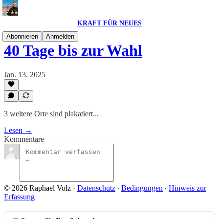
KRAFT FÜR NEUES
Abonnieren
Anmelden
40 Tage bis zur Wahl
Jan. 13, 2025
3 weitere Orte sind plakatiert...
Lesen →
Kommentare
© 2026 Raphael Volz
·
Datenschutz
∙
Bedingungen
∙
Hinweis zur
Erfassung