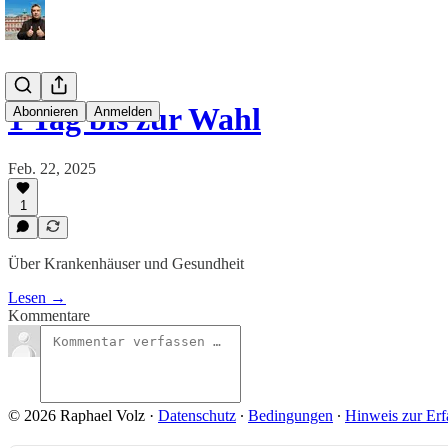
1 Tag bis zur Wahl
Abonnieren
Anmelden
Feb. 22, 2025
1
Über Krankenhäuser und Gesundheit
Lesen →
Kommentare
© 2026 Raphael Volz
·
Datenschutz
∙
Bedingungen
∙
Hinweis zur Erf